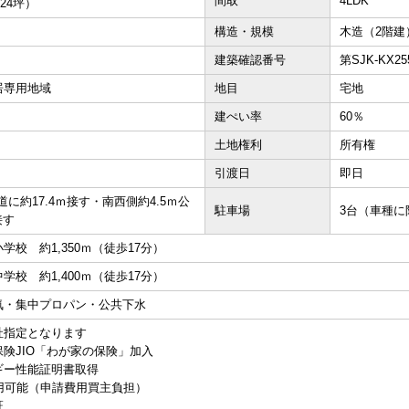
間取
4LDK
.24坪）
構造・規模
木造（2階建
建築確認番号
第SJK-KX25
居専用地域
地目
宅地
建ぺい率
60％
土地権利
所有権
引渡日
即日
道に約17.4ｍ接す・南西側約4.5ｍ公
駐車場
3台（車種に
接す
学校 約1,350ｍ（徒歩17分）
学校 約1,400ｍ（徒歩17分）
気・集中プロパン・公共下水
社指定となります
険JIO「わが家の保険」加入
ギー性能証明書取得
利用可能（申請費用買主負担）
証