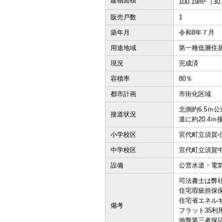
建物面積
100.19m
（30
販売戸数
1
築年月
令和8年７月
用途地域
第一種低層住
現況
完成済
容積率
80％
都市計画
市街化区域
北側約6.5ｍ公
接道状況
道に約20.4ｍ
小学校区
宮代町立須賀小
中学校区
宮代町立須賀中
設備
公営水道・電
司法書士は弊
住宅瑕疵担保保
住宅省エネル
備考
フラット35
地盤第三者保