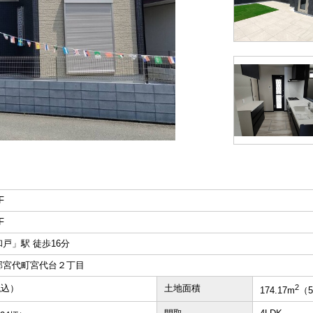
F
F
戸」駅 徒歩16分
郡宮代町宮代台２丁目
税込）
土地面積
2
174.17m
（5