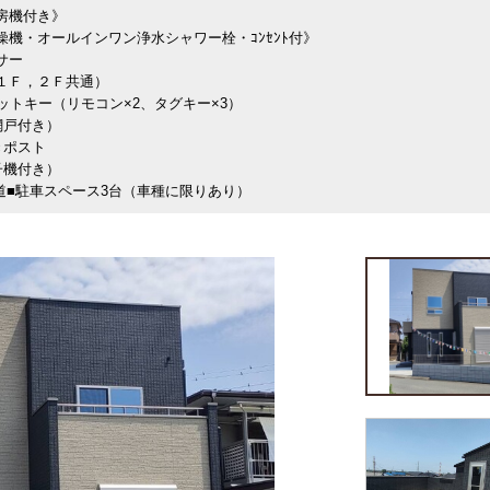
暖房機付き》
乾燥機・オールインワン浄水シャワー栓・ｺﾝｾﾝﾄ付》
サー
（１Ｆ，２Ｆ共通）
ットキー（リモコン×2、タグキー×3）
網戸付き）
きポスト
子機付き）
道■駐車スペース3台（車種に限りあり）