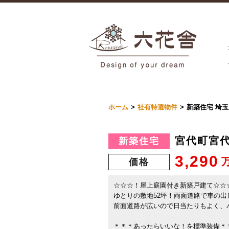
ホーム
社有特選物件
新築住宅 埼
宮代町宮代
新築住宅
3,290
価格
☆☆☆！屋上庭園付き新築戸建て☆☆
ゆとりの敷地52坪！両面道路で車の出
前面道路が広いので日当たりもよく、
＊＊＊あったらいいな！を標準装備＊