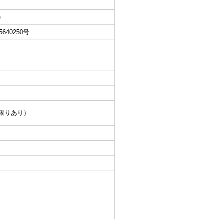
）
5640250号
限りあり）