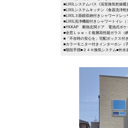
■LIXILシステムバス《浴室換気乾燥
■LIXILシステムキッチン《食器洗浄
■LIXIL３面鏡収納付きシャワードレッ
■LIXIL洗浄機能付きシャワートイレ
■YKKAP 断熱玄関ドア 電池式ポケ
■全窓Ｌｏｗ－Ｅ複層高性能ガラス（
■「不在時の安心を」宅配ボックス付
■カラーモニター付きインターホン（
■階段手摺■２４Ｈ換気システム■外水