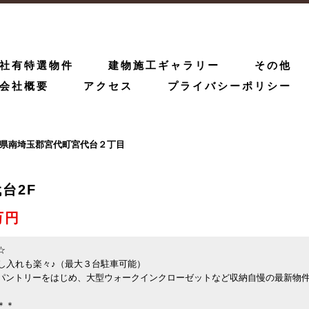
社有特選物件
建物施工ギャラリー
その他
会社概要
アクセス
プライバシーポリシー
玉県南埼玉郡宮代町宮代台２丁目
台2F
万円
☆
し入れも楽々♪（最大３台駐車可能）
パントリーをはじめ、大型ウォークインクローゼットなど収納自慢の最新物
＊＊